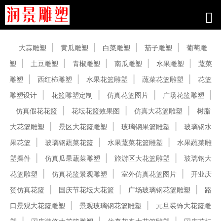
产品中心
大蒜雕塑
黄瓜雕塑
白菜雕塑
茄子雕塑
葡萄雕
塑
土豆雕塑
青椒雕塑
南瓜雕塑
水果雕塑
蔬菜
雕塑
西红柿雕塑
水果花篮雕塑
蔬菜花篮雕塑
花篮
雕塑设计
花篮雕塑定制
仿真花篮图片
广场花篮雕塑
仿真假花花篮
花坛花篮效果图
仿真大花篮雕塑
树脂
大花篮雕塑
景区大花篮雕塑
玻璃钢果篮雕塑
玻璃钢水
果花篮
玻璃钢蔬菜花篮
水果蔬菜花篮雕塑
水果蔬菜雕
塑摆件
仿真瓜果蔬菜雕塑
旅游区大花篮雕塑
玻璃钢大
花篮雕塑
仿真花篮景观雕塑
室外仿真花篮图片
开业庆
贺仿真花篮
国庆节花坛大花篮
广场玻璃钢花篮雕塑
路
口景观大花篮雕塑
景观玻璃钢花篮雕塑
元旦装饰大花篮雕