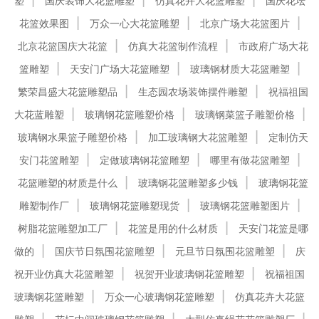
塑
国庆装饰大花篮雕塑
仿真花卉大花篮雕塑
国庆花坛
花篮效果图
万众一心大花篮雕塑
北京广场大花篮图片
北京花篮国庆大花篮
仿真大花篮制作流程
市政府广场大花
篮雕塑
天安门广场大花篮雕塑
玻璃钢材质大花篮雕塑
繁荣昌盛大花篮雕塑品
生态园农场装饰摆件雕塑
祝福祖国
大花蓝雕塑
玻璃钢花篮雕塑价格
玻璃钢菜篮子雕塑价格
玻璃钢水果篮子雕塑价格
加工玻璃钢大花篮雕塑
定制仿天
安门花篮雕塑
定做玻璃钢花篮雕塑
哪里有做花篮雕塑
花篮雕塑的材质是什么
玻璃钢花篮雕塑多少钱
玻璃钢花篮
雕塑制作厂
玻璃钢花篮雕塑现货
玻璃钢花篮雕塑图片
树脂花篮雕塑加工厂
花篮是用的什么材质
天安门花篮是哪
做的
国庆节日氛围花篮雕塑
元旦节日氛围花篮雕塑
庆
祝开业仿真大花篮雕塑
祝贺开业玻璃钢花篮雕塑
祝福祖国
玻璃钢花篮雕塑
万众一心玻璃钢花篮雕塑
仿真花卉大花篮