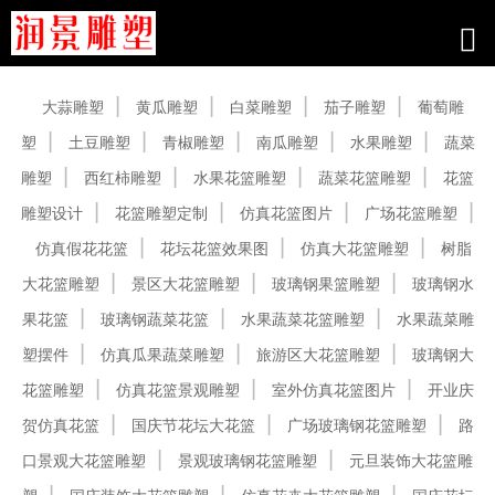
产品中心
大蒜雕塑
黄瓜雕塑
白菜雕塑
茄子雕塑
葡萄雕
塑
土豆雕塑
青椒雕塑
南瓜雕塑
水果雕塑
蔬菜
雕塑
西红柿雕塑
水果花篮雕塑
蔬菜花篮雕塑
花篮
雕塑设计
花篮雕塑定制
仿真花篮图片
广场花篮雕塑
仿真假花花篮
花坛花篮效果图
仿真大花篮雕塑
树脂
大花篮雕塑
景区大花篮雕塑
玻璃钢果篮雕塑
玻璃钢水
果花篮
玻璃钢蔬菜花篮
水果蔬菜花篮雕塑
水果蔬菜雕
塑摆件
仿真瓜果蔬菜雕塑
旅游区大花篮雕塑
玻璃钢大
花篮雕塑
仿真花篮景观雕塑
室外仿真花篮图片
开业庆
贺仿真花篮
国庆节花坛大花篮
广场玻璃钢花篮雕塑
路
口景观大花篮雕塑
景观玻璃钢花篮雕塑
元旦装饰大花篮雕